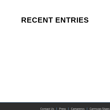
RECENT ENTRIES
Contact Us
Press
Camareros
Carrrozas Sitges